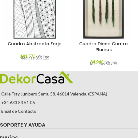
Cuadro Abstracto Forja
Cuadro Diana Cuatro
Plumas
141,57
€
IVA Incl.
Medidas:85 x 125
84,94
€
IVA Incl.
Medidas:50 x 75
Calle Fray Junípero Serra, 58. 46014 Valencia. (ESPAÑA)
+34 633 83 51 06
Email de Contacto
SOPORTE Y AYUDA