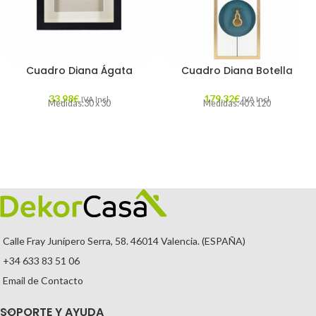
Cuadro Diana Ágata
Cuadro Diana Botella
33,98
€
179,32
€
IVA Incl.
IVA Incl.
Medidas:30 x 30
Medidas:40 x 120
Calle Fray Junípero Serra, 58. 46014 Valencia. (ESPAÑA)
+34 633 83 51 06
Email de Contacto
SOPORTE Y AYUDA