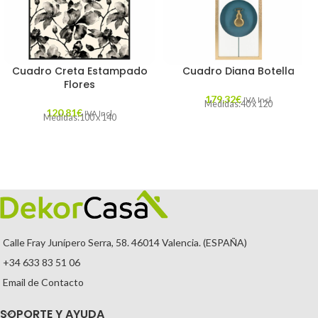
Cuadro Creta Estampado
Cuadro Diana Botella
Flores
179,32
€
IVA Incl.
Medidas:40 x 120
120,81
€
IVA Incl.
Medidas:100 x 140
Calle Fray Junípero Serra, 58. 46014 Valencia. (ESPAÑA)
+34 633 83 51 06
Email de Contacto
SOPORTE Y AYUDA