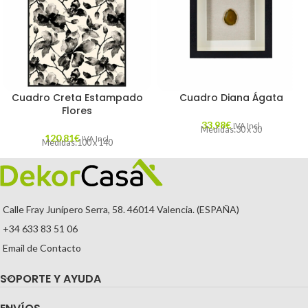
Cuadro Creta Estampado
Cuadro Diana Ágata
Flores
33,98
€
IVA Incl.
Medidas:30 x 30
120,81
€
IVA Incl.
Medidas:100 x 140
Calle Fray Junípero Serra, 58. 46014 Valencia. (ESPAÑA)
+34 633 83 51 06
Email de Contacto
SOPORTE Y AYUDA