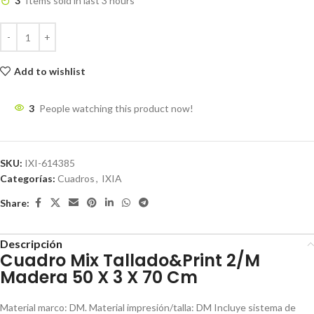
3
Items sold in last 3 hours
Add to wishlist
3
People watching this product now!
SKU:
IXI-614385
Categorías:
Cuadros
,
IXIA
Share:
Descripción
Cuadro Mix Tallado&Print 2/M
Madera 50 X 3 X 70 Cm
Material marco: DM. Material impresión/talla: DM Incluye sistema de