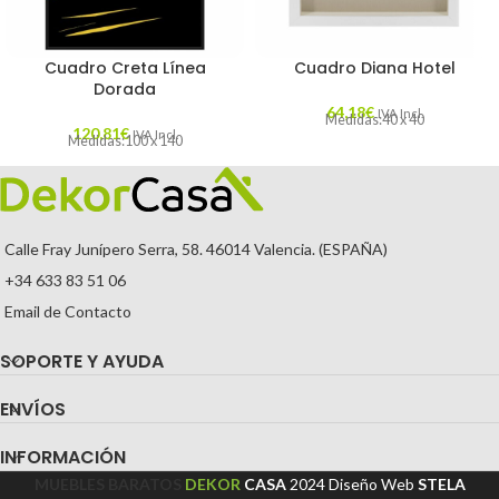
Cuadro Creta Línea
Cuadro Diana Hotel
Dorada
64,18
€
IVA Incl.
Medidas:40 x 40
120,81
€
IVA Incl.
Medidas:100 x 140
Calle Fray Junípero Serra, 58. 46014 Valencia. (ESPAÑA)
+34 633 83 51 06
Email de Contacto
SOPORTE Y AYUDA
ENVÍOS
INFORMACIÓN
MUEBLES BARATOS
DEKOR
CASA
2024
Diseño Web
STELA