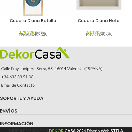
Cuadro Diana Botella
Cuadro Diana Hotel
179,32
€
64,18
€
IVA Incl.
IVA Incl.
Medidas:40 x 120
Medidas:40 x 40
Calle Fray Junípero Serra, 58. 46014 Valencia. (ESPAÑA)
+34 633 83 51 06
Email de Contacto
SOPORTE Y AYUDA
ENVÍOS
INFORMACIÓN
MUEBLES BARATOS
DEKOR
CASA
2024
Diseño Web
STELA