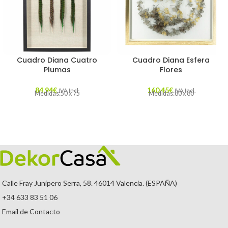
Cuadro Diana Cuatro
Cuadro Diana Esfera
Plumas
Flores
84,94
€
160,45
€
IVA Incl.
IVA Incl.
Medidas:50 x 75
Medidas:80 x 80
Calle Fray Junípero Serra, 58. 46014 Valencia. (ESPAÑA)
+34 633 83 51 06
Email de Contacto