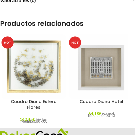
Valoraciones (0)
Productos relacionados
HOT
HOT
Cuadro Diana Esfera
Cuadro Diana Hotel
Flores
64,18
€
IVA Incl.
Medidas:40 x 40
160,45
€
IVA Incl.
Medidas:80 x 80