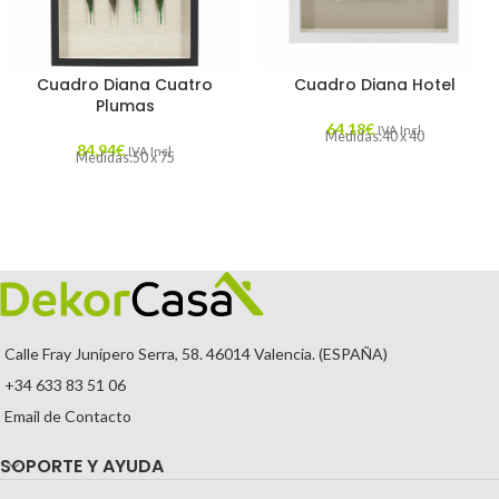
Cuadro Diana Cuatro
Cuadro Diana Hotel
Plumas
64,18
€
IVA Incl.
Medidas:40 x 40
84,94
€
IVA Incl.
Medidas:50 x 75
Calle Fray Junípero Serra, 58. 46014 Valencia. (ESPAÑA)
+34 633 83 51 06
Email de Contacto
SOPORTE Y AYUDA