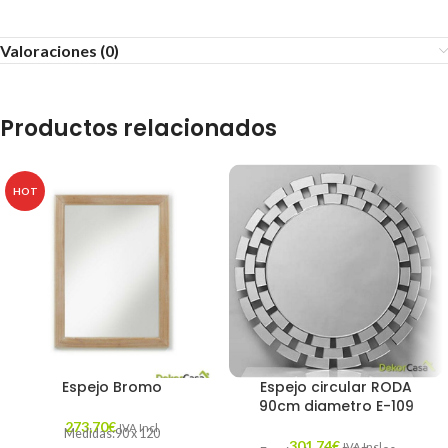
Valoraciones (0)
Productos relacionados
HOT
Espejo Bromo
Espejo circular RODA
90cm diametro E-109
273,70
€
IVA Incl.
Medidas:90 x 120
301,74
€
IVA Incl.