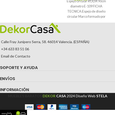
Espejo circular RODA 90cm
diametro E-109 FICHA
TECNICA:Espejo de diseño
circular Marco formado por
multitud de espejos rectangulares
conformando de forma
Calle Fray Junípero Serra, 58. 46014 Valencia. (ESPAÑA)
+34 633 83 51 06
Email de Contacto
SOPORTE Y AYUDA
ENVÍOS
INFORMACIÓN
MUEBLES BARATOS
DEKOR
CASA
2024
Diseño Web
STELA
0