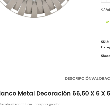
Ad
to enlarge
SKU:
Categ
Share
DESCRIPCIÓN
VALORAC
lanco Metal Decoración 66,50 X 6 X
 Medida interior: 38cm. Incorpora gancho.