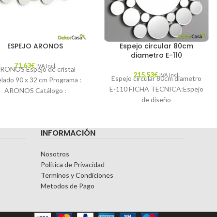
ESPEJO ARONOS
Espejo circular 80cm
diametro E-110
71,63
€
IVA Incl.
RONOS Espejo de cristal
215,53
€
IVA Incl.
Espejo circular 80cm diametro
elado 90 x 32 cm Programa :
E-110 FICHA TECNICA:Espejo
ARONOS Catálogo :
de diseño
ECORAR17 Descripción : El
circular DIMENSIONES:
espejo Sonora,
Medidas: 80 cm de diametro x 2
INFORMACIÓN
cm de grosor Espejo
Nosotros
Politica de Privacidad
Terminos y Condiciones
Metodos de Pago