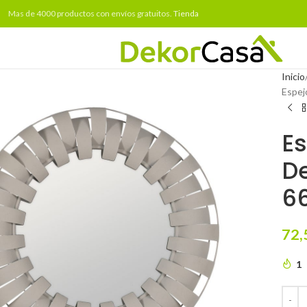
Mas de 4000 productos con envíos gratuitos.
Tienda
Inicio
Espej
Es
De
6
72,
1