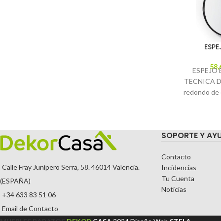
ESPE
58,
ESPEJO 
TECNICA Des
redondo de c
marco de
pie
SOPORTE Y AY
Contacto
Calle Fray Junípero Serra, 58. 46014 Valencia.
Incidencias
Tu Cuenta
(ESPAÑA)
Noticias
+34 633 83 51 06
Email de Contacto