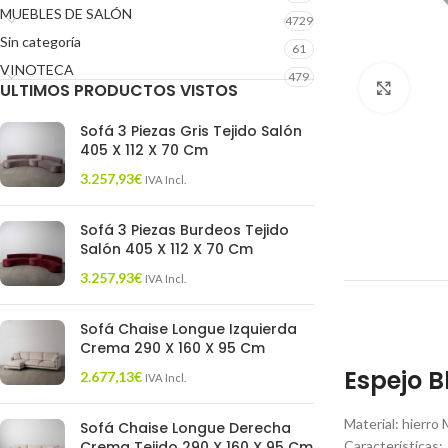
MUEBLES DE SALÓN
4729
Sin categoría
61
VINOTECA
479
ULTIMOS PRODUCTOS VISTOS
Click 
Sofá 3 Piezas Gris Tejido Salón
405 X 112 X 70 Cm
3.257,93
€
IVA Incl.
Sofá 3 Piezas Burdeos Tejido
Salón 405 X 112 X 70 Cm
3.257,93
€
IVA Incl.
Sofá Chaise Longue Izquierda
Crema 290 X 160 X 95 Cm
Espejo B
2.677,13
€
IVA Incl.
Material: hierro
Sofá Chaise Longue Derecha
Crema Tejido 290 X 160 X 95 Cm
Características: