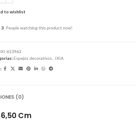
d to wishlist
3
People watching this product now!
IXI-613963
orías:
Espejos decorativos
,
IXIA
:
IONES (0)
 66,50 Cm