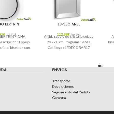
JO EERTRIN
ESPEJO ANEL
61
€
112,88
€
IVA Incl.
IVA Incl.
EERTRIN FICHA
ANEL Espejo de cristal biselado
A
cripción : Espejo
90 x 60 cm Programa : ANEL
bis
ristal biselado con
Catálogo : LFDECORAR17
 metal y asa de
Descripción : El espejo Lena
LFD
l. Color
UDA
ENVÍOS
Transporte
Devoluciones
Seguimiento del Pedido
Garantía