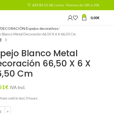
633 83 51 06
Lunes -Viernes de 18h a 20h
0
0,00
€
DECORACIÓN
Espejos decorativos
o Blanco Metal Decoración 66,50 X 6 X 66,50 Cm
pejo Blanco Metal
coración 66,50 X 6 X
6,50 Cm
51
€
IVA Incl.
Item sold in last 3 hours