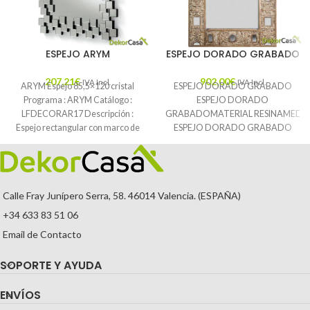
ESPEJO ARYM
ESPEJO DORADO GRABADO
207,21
€
902,00
€
IVA Incl.
IVA Incl.
ARYM Espejo 85,5×120 cristal
ESPEJO DORADO GRABADO
Programa : ARYM Catálogo :
ESPEJO DORADO
LFDECORAR17 Descripción :
GRABADOMATERIAL RESINAMEDID
Espejo rectangular con marco de
ESPEJO DORADO GRABADO
cristal biselado en
Calle Fray Junípero Serra, 58. 46014 Valencia. (ESPAÑA)
+34 633 83 51 06
Email de Contacto
SOPORTE Y AYUDA
ENVÍOS