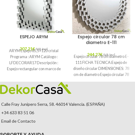
ESPEJO ARYM
Espejo circular 78 cm
diametro E-111
207,21
€
IVA Incl.
ARYM Espejo 85,5×120 cristal
244,27
€
IVA Incl.
Espejo circular 78 cm diametro E-
Programa : ARYM Catálogo :
111 FICHA TECNICA:Espejo de
LFDECORAR17 Descripción :
diseño circular DIMENSIONES: 78
Espejo rectangular con marco de
cm de diametro Espejo circular 78
cristal biselado en
cm diametro
Calle Fray Junípero Serra, 58. 46014 Valencia. (ESPAÑA)
+34 633 83 51 06
Email de Contacto
SOPORTE Y AYUDA