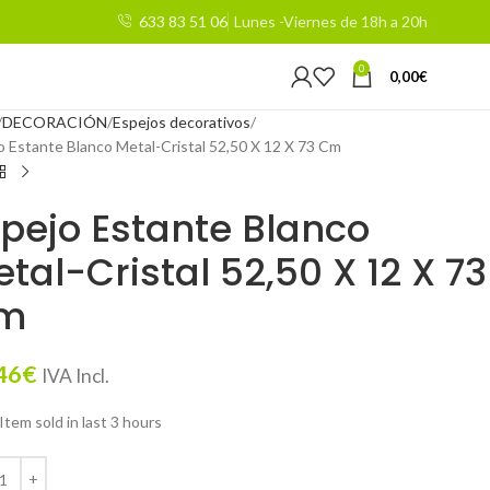
633 83 51 06
Lunes -Viernes de 18h a 20h
0
0,00
€
DECORACIÓN
Espejos decorativos
o Estante Blanco Metal-Cristal 52,50 X 12 X 73 Cm
pejo Estante Blanco
tal-Cristal 52,50 X 12 X 73
m
46
€
IVA Incl.
Item sold in last 3 hours