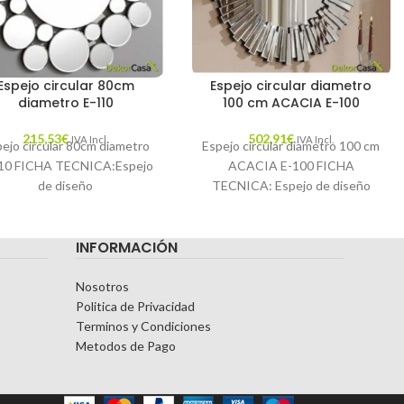
Espejo circular 80cm
Espejo circular diametro
diametro E-110
100 cm ACACIA E-100
215,53
€
502,91
€
IVA Incl.
IVA Incl.
ejo circular 80cm diametro
Espejo circular diametro 100 cm
10 FICHA TECNICA:Espejo
ACACIA E-100 FICHA
de diseño
TECNICA: Espejo de diseño
circular DIMENSIONES:
circular Marco formado por
das: 80 cm de diametro x 2
multitud de espejos colocados
INFORMACIÓN
cm de grosor Espejo
Nosotros
Politica de Privacidad
Terminos y Condiciones
Metodos de Pago