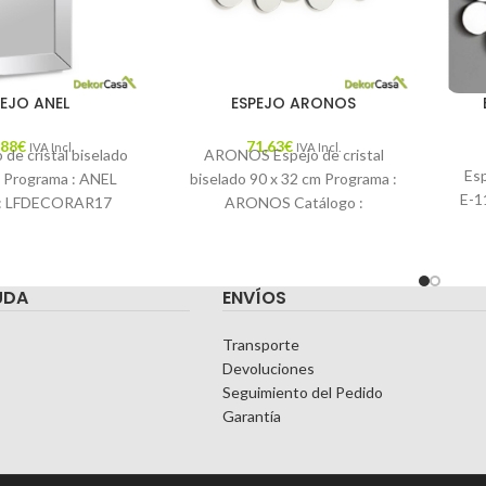
PEJO ANEL
ESPEJO ARONOS
,88
€
71,63
€
IVA Incl.
IVA Incl.
de cristal biselado
ARONOS Espejo de cristal
Esp
m Programa : ANEL
biselado 90 x 32 cm Programa :
E-1
 : LFDECORAR17
ARONOS Catálogo :
n : El espejo Lena
LFDECORAR17 Descripción : El
espejo Sonora,
Medi
UDA
ENVÍOS
Transporte
Devoluciones
Seguimiento del Pedido
Garantía