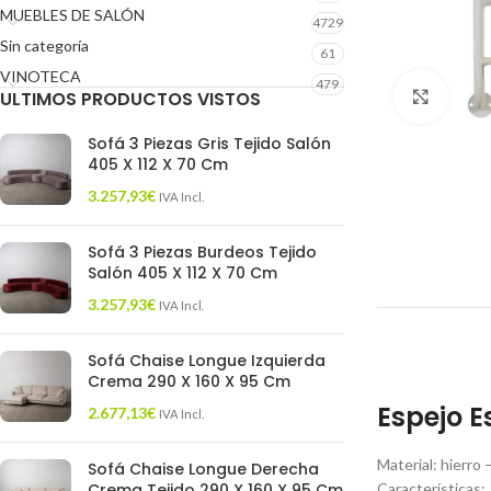
MUEBLES DE SALÓN
4729
Sin categoría
61
VINOTECA
479
ULTIMOS PRODUCTOS VISTOS
Click 
Sofá 3 Piezas Gris Tejido Salón
405 X 112 X 70 Cm
3.257,93
€
IVA Incl.
Sofá 3 Piezas Burdeos Tejido
Salón 405 X 112 X 70 Cm
3.257,93
€
IVA Incl.
Sofá Chaise Longue Izquierda
Crema 290 X 160 X 95 Cm
Espejo E
2.677,13
€
IVA Incl.
Material: hierro
Sofá Chaise Longue Derecha
Crema Tejido 290 X 160 X 95 Cm
Características: