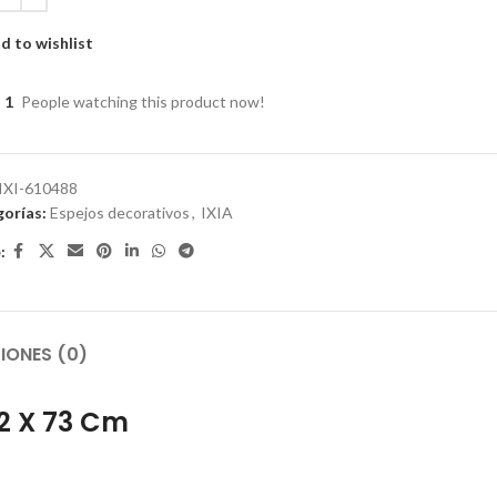
d to wishlist
1
People watching this product now!
IXI-610488
orías:
Espejos decorativos
,
IXIA
:
IONES (0)
12 X 73 Cm