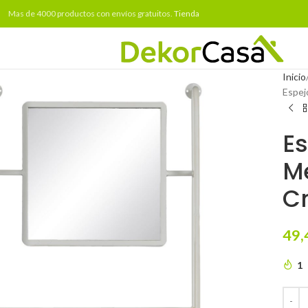
Mas de 4000 productos con envíos gratuitos.
Tienda
Inicio
Espej
Es
Me
C
49,
1