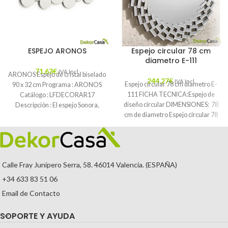
ESPEJO ARONOS
Espejo circular 78 cm
diametro E-111
71,63
€
IVA Incl.
ARONOS Espejo de cristal biselado
244,27
€
IVA Incl.
Espejo circular 78 cm diametro E-
90 x 32 cm Programa : ARONOS
111 FICHA TECNICA:Espejo de
Catálogo : LFDECORAR17
diseño circular DIMENSIONES: 78
Descripción : El espejo Sonora,
cm de diametro Espejo circular 78
cm diametro
Calle Fray Junípero Serra, 58. 46014 Valencia. (ESPAÑA)
+34 633 83 51 06
Email de Contacto
SOPORTE Y AYUDA