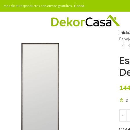
Mas de 4000 productos con envíos gratuitos.
Tienda
Inicio
Espej
E
D
144
2
Ad