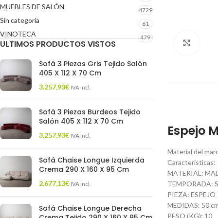
MUEBLES DE SALÓN
4729
Sin categoría
61
VINOTECA
479
ULTIMOS PRODUCTOS VISTOS
Click 
Sofá 3 Piezas Gris Tejido Salón
405 X 112 X 70 Cm
3.257,93
€
IVA Incl.
Sofá 3 Piezas Burdeos Tejido
Salón 405 X 112 X 70 Cm
Espejo 
3.257,93
€
IVA Incl.
Material del mar
Sofá Chaise Longue Izquierda
Características:
Crema 290 X 160 X 95 Cm
MATERIAL: MA
2.677,13
€
TEMPORADA: S
IVA Incl.
PIEZA: ESPEJO
MEDIDAS: 50 cm.
Sofá Chaise Longue Derecha
PESO (KG): 10
Crema Tejido 290 X 160 X 95 Cm