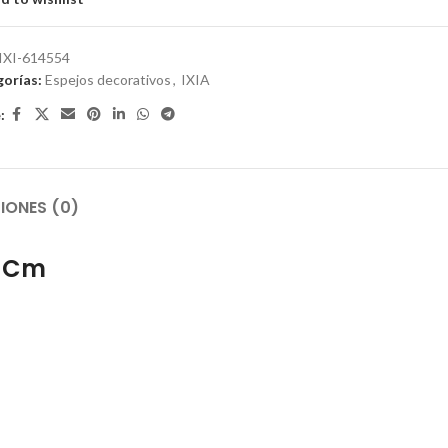
IXI-614554
orías:
Espejos decorativos
,
IXIA
:
IONES (0)
0 Cm