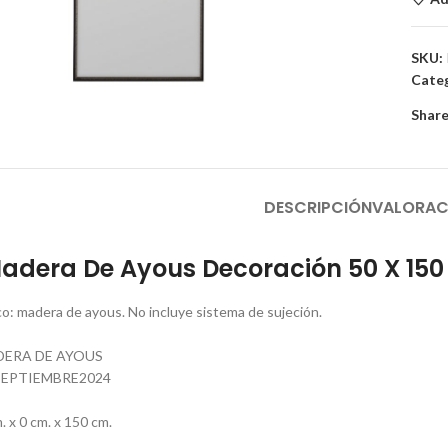
SKU:
Categ
to enlarge
Share
DESCRIPCIÓN
VALORAC
Madera De Ayous Decoración 50 X 15
co: madera de ayous. No incluye sistema de sujeción.
DERA DE AYOUS
EPTIEMBRE2024
 x 0 cm. x 150 cm.