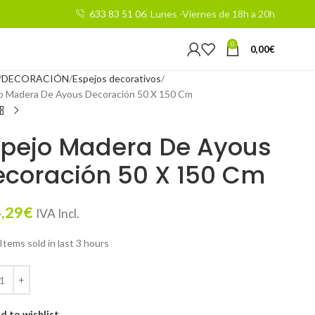
633 83 51 06
Lunes -Viernes de 18h a 20h
0
0,00
€
DECORACIÓN
Espejos decorativos
o Madera De Ayous Decoración 50 X 150 Cm
spejo Madera De Ayous
ecoración 50 X 150 Cm
,29
€
IVA Incl.
Items sold in last 3 hours
d to wishlist