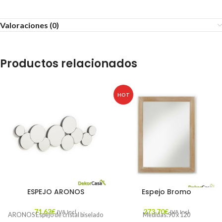
Valoraciones (0)
Productos relacionados
HOT
ESPEJO ARONOS
Espejo Bromo
71,63
€
273,70
€
IVA Incl.
IVA Incl.
ARONOS Espejo de cristal biselado
Medidas:90 x 120