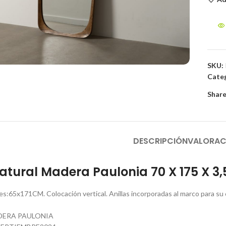
to enlarge
SKU:
Categ
Share
DESCRIPCIÓN
VALORAC
atural Madera Paulonia 70 X 175 X 3
es:65x171CM. Colocación vertical. Anillas incorporadas al marco para su 
DERA PAULONIA