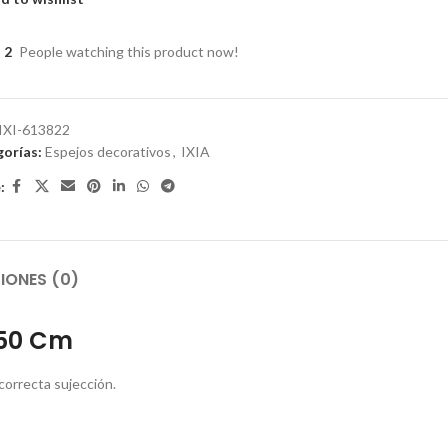
2
People watching this product now!
IXI-613822
orías:
Espejos decorativos
,
IXIA
:
IONES (0)
,50 Cm
correcta sujección.