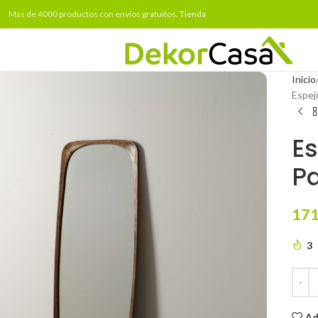
Mas de 4000 productos con envíos gratuitos.
Tienda
Inicio
Espej
E
Pa
171
3
Ad