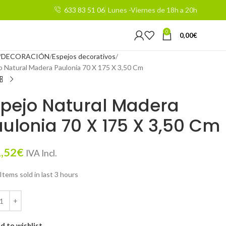
633 83 51 06
Lunes -Viernes de 18h a 20h
0
0,00
€
DECORACIÓN
Espejos decorativos
o Natural Madera Paulonia 70 X 175 X 3,50 Cm
spejo Natural Madera
ulonia 70 X 175 X 3,50 Cm
,52
€
IVA Incl.
Items sold in last 3 hours
d to wishlist