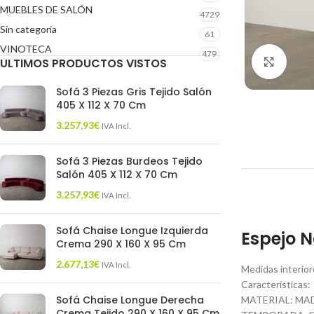
MUEBLES DE SALÓN
4729
Sin categoría
61
VINOTECA
479
ULTIMOS PRODUCTOS VISTOS
Click 
Sofá 3 Piezas Gris Tejido Salón
405 X 112 X 70 Cm
3.257,93
€
IVA Incl.
Sofá 3 Piezas Burdeos Tejido
Salón 405 X 112 X 70 Cm
3.257,93
€
IVA Incl.
Sofá Chaise Longue Izquierda
Espejo N
Crema 290 X 160 X 95 Cm
2.677,13
€
IVA Incl.
Medidas interior
Características:
Sofá Chaise Longue Derecha
MATERIAL: MA
Crema Tejido 290 X 160 X 95 Cm