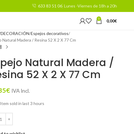
633 83 51 06
Lunes -Viernes de 18h a 20h
0
0,00
€
DECORACIÓN
Espejos decorativos
o Natural Madera / Resina 52 X 2 X 77 Cm
pejo Natural Madera /
sina 52 X 2 X 77 Cm
35
€
IVA Incl.
Item sold in last 3 hours
d to wishlist