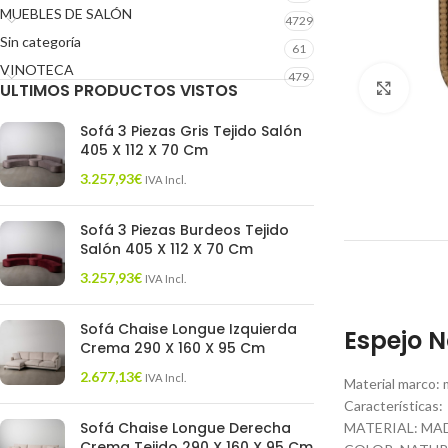
MUEBLES DE SALÓN
4729
Sin categoría
61
VINOTECA
479
ULTIMOS PRODUCTOS VISTOS
Click 
Sofá 3 Piezas Gris Tejido Salón
405 X 112 X 70 Cm
3.257,93
€
IVA Incl.
Sofá 3 Piezas Burdeos Tejido
Salón 405 X 112 X 70 Cm
3.257,93
€
IVA Incl.
Sofá Chaise Longue Izquierda
Espejo N
Crema 290 X 160 X 95 Cm
2.677,13
€
IVA Incl.
Material marco: 
Características:
Sofá Chaise Longue Derecha
MATERIAL: MAD
Crema Tejido 290 X 160 X 95 Cm