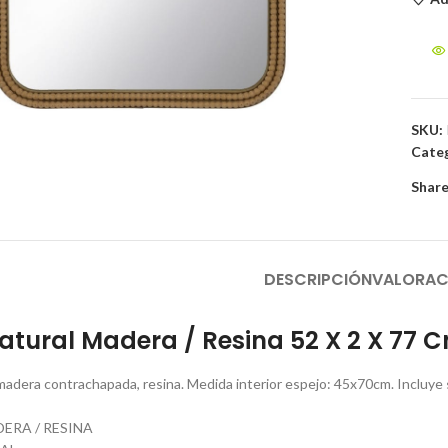
to enlarge
SKU:
Categ
Share
DESCRIPCIÓN
VALORAC
atural Madera / Resina 52 X 2 X 77 
madera contrachapada, resina. Medida interior espejo: 45x70cm. Incluye s
ERA / RESINA