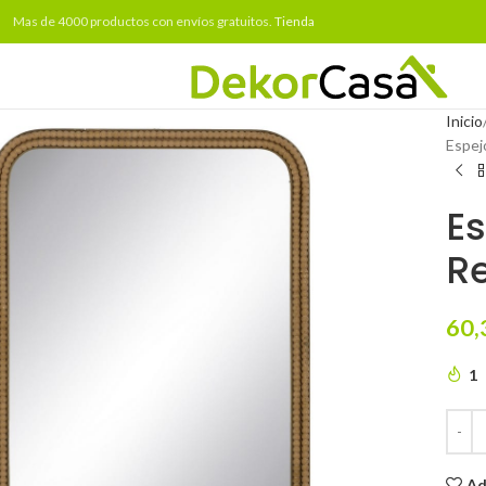
Mas de 4000 productos con envíos gratuitos.
Tienda
Inicio
Espej
Es
Re
60,
1
Ad