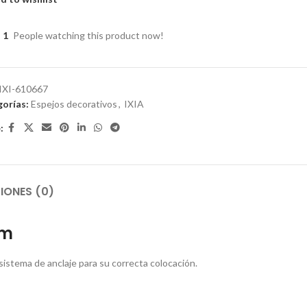
1
People watching this product now!
IXI-610667
orías:
Espejos decorativos
,
IXIA
:
IONES (0)
Cm
istema de anclaje para su correcta colocación.