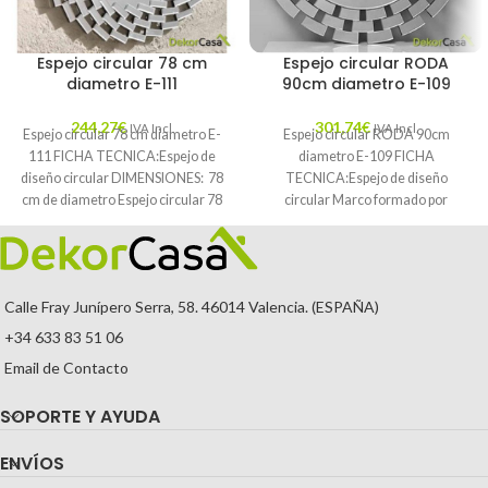
Espejo circular 78 cm
Espejo circular RODA
diametro E-111
90cm diametro E-109
244,27
€
301,74
€
IVA Incl.
IVA Incl.
Espejo circular 78 cm diametro E-
Espejo circular RODA 90cm
111 FICHA TECNICA:Espejo de
diametro E-109 FICHA
diseño circular DIMENSIONES: 78
TECNICA:Espejo de diseño
cm de diametro Espejo circular 78
circular Marco formado por
cm diametro
multitud de espejos rectangulares
conformando de forma
Calle Fray Junípero Serra, 58. 46014 Valencia. (ESPAÑA)
+34 633 83 51 06
Email de Contacto
SOPORTE Y AYUDA
ENVÍOS