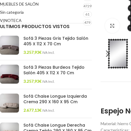
MUEBLES DE SALÓN
4729
Sin categoría
61
VINOTECA
479
ULTIMOS PRODUCTOS VISTOS
Click 
Sofá 3 Piezas Gris Tejido Salón
405 X 112 X 70 Cm
3.257,93
€
IVA Incl.
Sofá 3 Piezas Burdeos Tejido
Salón 405 X 112 X 70 Cm
3.257,93
€
IVA Incl.
Sofá Chaise Longue Izquierda
Crema 290 X 160 X 95 Cm
Espejo N
2.677,13
€
IVA Incl.
Material: hierro 
Sofá Chaise Longue Derecha
Características:
Crema Tejido 290 X 160 X 95 Cm