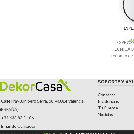
ESPE
58,
ESPEJO 
TECNICA Des
redondo de c
marco de
pie
SOPORTE Y AY
Contacto
Calle Fray Junípero Serra, 58. 46014 Valencia.
Incidencias
Tu Cuenta
(ESPAÑA)
Noticias
+34 633 83 51 06
Email de Contacto
MUEBLES BARATOS
DEKOR
CASA
2024
Diseño Web
STELA