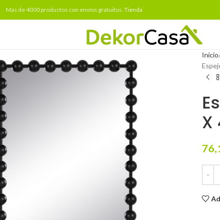
Mas de 4000 productos con envíos gratuitos.
Tienda
Inicio
Espej
Es
X 
76,
Ad