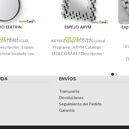
JO EERTRIN
ESPEJO ARYM
Esp
61
€
207,21
€
IVA Incl.
IVA Incl.
EERTRIN FICHA
ARYM Espejo 85,5×120 cristal
E
cripción : Espejo
Programa : ARYM Catálogo :
ristal biselado con
LFDECORAR17 Descripción :
T
 metal y asa de
Espejo rectangular con marco
c
l. Color
de cristal biselado en
UDA
ENVÍOS
rec
Transporte
Devoluciones
Seguimiento del Pedido
Garantía