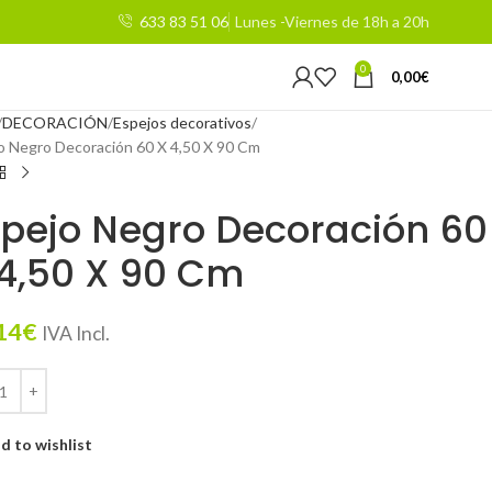
633 83 51 06
Lunes -Viernes de 18h a 20h
0
0,00
€
DECORACIÓN
Espejos decorativos
o Negro Decoración 60 X 4,50 X 90 Cm
pejo Negro Decoración 60
4,50 X 90 Cm
14
€
IVA Incl.
d to wishlist