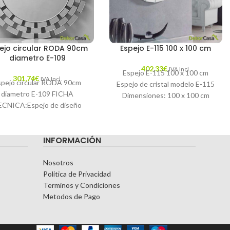
ejo circular RODA 90cm
Espejo E-115 100 x 100 cm
diametro E-109
402,33
€
IVA Incl.
Espejo E-115 100 x 100 cm
301,74
€
IVA Incl.
spejo circular RODA 90cm
Espejo de cristal modelo E-115
diametro E-109 FICHA
Dimensiones: 100 x 100 cm
ECNICA:Espejo de diseño
Espejo E-115 100 x
ircular Marco formado por
multitud de espejos
INFORMACIÓN
tangulares conformando de
forma
Nosotros
Politica de Privacidad
Terminos y Condiciones
Metodos de Pago