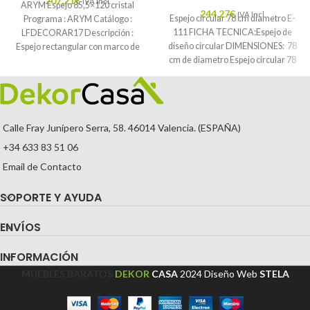
207,21
€
IVA Incl.
ARYM Espejo 85,5×120 cristal
244,27
€
IVA Incl.
Espejo circular 78 cm diametro E-
Programa : ARYM Catálogo :
111 FICHA TECNICA:Espejo de
LFDECORAR17 Descripción :
diseño circular DIMENSIONES: 78
Espejo rectangular con marco de
cm de diametro Espejo circular 78
cristal biselado en
cm diametro
Calle Fray Junípero Serra, 58. 46014 Valencia. (ESPAÑA)
+34 633 83 51 06
Email de Contacto
SOPORTE Y AYUDA
ENVÍOS
INFORMACIÓN
MUEBLES BARATOS
DEKOR
CASA
2024
Diseño Web
STELA