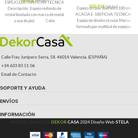
58,61
€
IVA Incl.
ESPEJO EERTRIN FICHA TECNICA
502,91
€
IVA Incl.
Espejo circular diametro 100 cm
Descripción : Espejo redondo de
ACACIA E-100 FICHA TECNICA:
cristal biselado con marco de metal
Espejo de diseño circular Marco
y asa de piel. Color
formado por multitud de espejos
colocados
Calle Fray Junípero Serra, 58. 46014 Valencia. (ESPAÑA)
+34 633 83 51 06
Email de Contacto
SOPORTE Y AYUDA
ENVÍOS
INFORMACIÓN
MUEBLES BARATOS
DEKOR
CASA
2024
Diseño Web
STELA