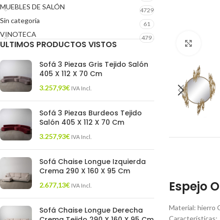
MUEBLES DE SALÓN
4729
Sin categoría
61
VINOTECA
479
ULTIMOS PRODUCTOS VISTOS
Click 
Sofá 3 Piezas Gris Tejido Salón
405 X 112 X 70 Cm
3.257,93
€
IVA Incl.
Sofá 3 Piezas Burdeos Tejido
Salón 405 X 112 X 70 Cm
3.257,93
€
IVA Incl.
Sofá Chaise Longue Izquierda
Crema 290 X 160 X 95 Cm
Espejo O
2.677,13
€
IVA Incl.
Material: hierro 
Sofá Chaise Longue Derecha
Características:
Crema Tejido 290 X 160 X 95 Cm