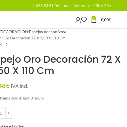
633 83 51 06
Lunes -Viernes de 18h a 20h
0
0,00
€
DECORACIÓN
Espejos decorativos
o Oro Decoración 72 X 3,50 X 110 Cm
pejo Oro Decoración 72 X
50 X 110 Cm
48
€
IVA Incl.
Items sold in last 3 hours
d to wishlist