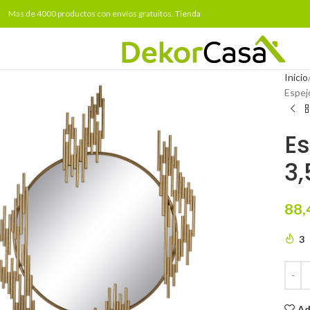
Mas de 4000 productos con envíos gratuitos.
Tienda
Inicio
Espej
Es
3,
88,
3
Ad