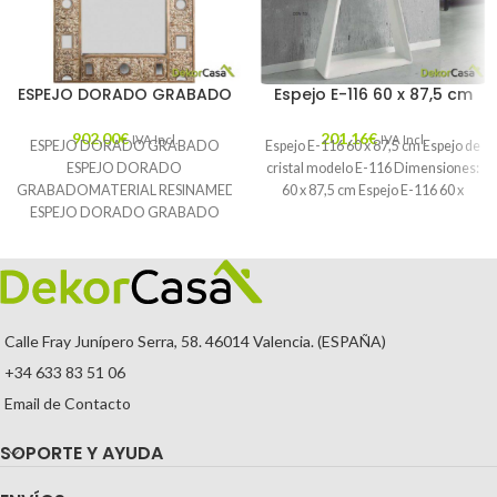
ESPEJO DORADO GRABADO
Espejo E-116 60 x 87,5 cm
902,00
€
201,16
€
IVA Incl.
IVA Incl.
ESPEJO DORADO GRABADO
Espejo E-116 60 x 87,5 cm Espejo de
ESPEJO DORADO
cristal modelo E-116 Dimensiones:
GRABADOMATERIAL RESINAMEDIDAS 120X5X199
60 x 87,5 cm Espejo E-116 60 x
ESPEJO DORADO GRABADO
Calle Fray Junípero Serra, 58. 46014 Valencia. (ESPAÑA)
+34 633 83 51 06
Email de Contacto
SOPORTE Y AYUDA