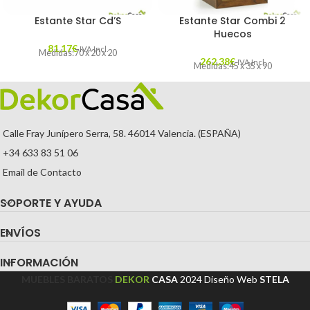
Estante Star Cd’S
Estante Star Combi 2
Huecos
81,17
€
IVA Incl.
Medidas:70 x 20 x 20
262,38
€
IVA Incl.
Medidas:45 x 35 x 90
Calle Fray Junípero Serra, 58. 46014 Valencia. (ESPAÑA)
+34 633 83 51 06
Email de Contacto
SOPORTE Y AYUDA
ENVÍOS
INFORMACIÓN
MUEBLES BARATOS
DEKOR
CASA
2024
Diseño Web
STELA