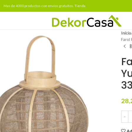
Mas de 4000 productos con envíos gratuitos.
Tienda
Inicio
Farol
Fa
Yu
33
28,
Ad