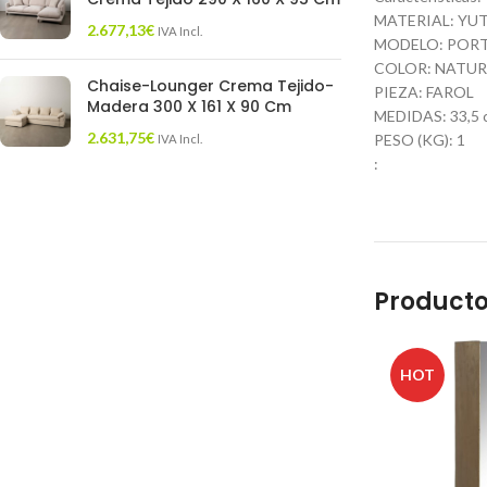
MATERIAL: YU
2.677,13
€
IVA Incl.
MODELO: POR
COLOR: NATUR
Chaise-Lounger Crema Tejido-
PIEZA: FAROL
Madera 300 X 161 X 90 Cm
MEDIDAS: 33,5 cm
2.631,75
€
PESO (KG): 1
IVA Incl.
:
Producto
HOT