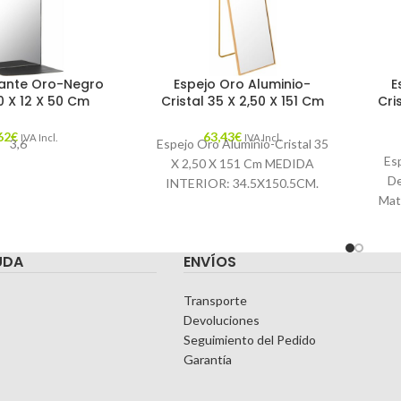
tante Oro-Negro
Espejo Oro Aluminio-
E
0 X 12 X 50 Cm
Cristal 35 X 2,50 X 151 Cm
Cri
62
€
63,43
€
IVA Incl.
IVA Incl.
3,6
Espejo Oro Aluminio-Cristal 35
Es
X 2,50 X 151 Cm MEDIDA
De
INTERIOR: 34.5X150.5CM.
Mate
Características: MATERIAL:
int
ALUMINIO-CRISTAL
TEMPORADA: CATÁLOGO
UDA
ENVÍOS
COLOR: ORO PIEZA:
Transporte
Devoluciones
Seguimiento del Pedido
Garantía