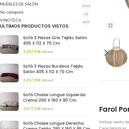
MUEBLES DE SALÓN
4729
Sin categoría
61
VINOTECA
479
ULTIMOS PRODUCTOS VISTOS
Click 
Sofá 3 Piezas Gris Tejido Salón
405 X 112 X 70 Cm
3.257,93
€
IVA Incl.
Sofá 3 Piezas Burdeos Tejido
Salón 405 X 112 X 70 Cm
3.257,93
€
IVA Incl.
Sofá Chaise Longue Izquierda
Crema 290 X 160 X 95 Cm
Farol Po
2.677,13
€
IVA Incl.
Incluye vasito de 
Sofá Chaise Longue Derecha
Características:
Crema Tejido 290 X 160 X 95 Cm