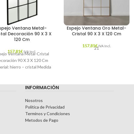
spejo Ventana Metal-
Espejo Ventana Oro Metal-
stal Decoración 90 X 3 X
Cristal 90 X 3 X 120 Cm
120 Cm
157,81
€
IVA Incl.
21
157,81
€
IVA Incl.
pejo Ventana Metal-Cristal
coración 90 X 3 X 120 Cm
rial: hierro – cristal Medida
erior: 88x118cm. Incorpora
anillas para
INFORMACIÓN
Nosotros
Politica de Privacidad
Terminos y Condiciones
Metodos de Pago