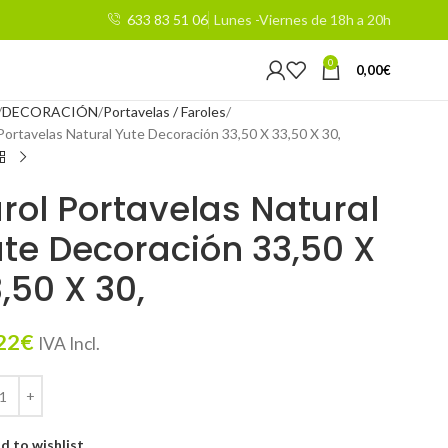
633 83 51 06
Lunes -Viernes de 18h a 20h
0
0,00
€
DECORACIÓN
Portavelas / Faroles
 Portavelas Natural Yute Decoración 33,50 X 33,50 X 30,
rol Portavelas Natural
te Decoración 33,50 X
,50 X 30,
22
€
IVA Incl.
d to wishlist