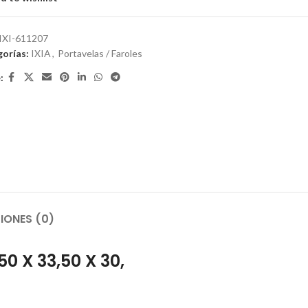
IXI-611207
orías:
IXIA
,
Portavelas / Faroles
:
IONES (0)
0 X 33,50 X 30,