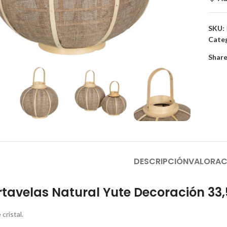
SKU:
Categ
to enlarge
Share
DESCRIPCIÓN
VALORAC
rtavelas Natural Yute Decoración 33,5
cristal.