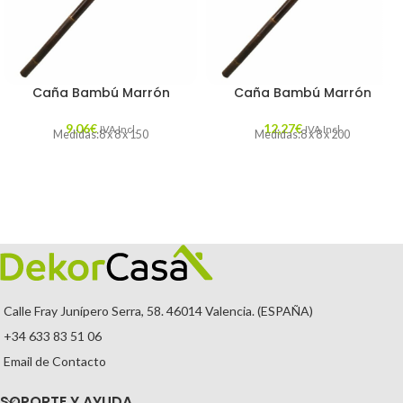
Caña Bambú Marrón
Caña Bambú Marrón
9,06
€
12,27
€
IVA Incl.
IVA Incl.
Medidas:8 x 8 x 150
Medidas:8 x 8 x 200
Calle Fray Junípero Serra, 58. 46014 Valencia. (ESPAÑA)
+34 633 83 51 06
Email de Contacto
SOPORTE Y AYUDA