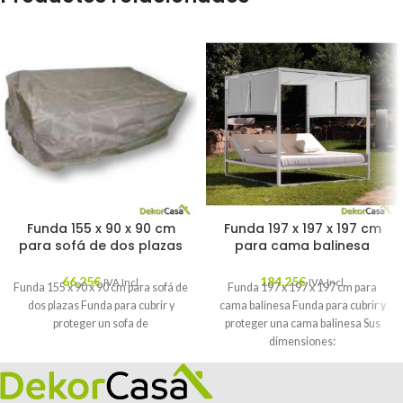
Funda 155 x 90 x 90 cm
Funda 197 x 197 x 197 cm
para sofá de dos plazas
para cama balinesa
66,25
€
184,25
€
IVA Incl.
IVA Incl.
Funda 155 x 90 x 90 cm para sofá de
Funda 197 x 197 x 197 cm para
dos plazas Funda para cubrir y
cama balinesa Funda para cubrir y
proteger un sofa de
proteger una cama balinesa Sus
dimensiones: