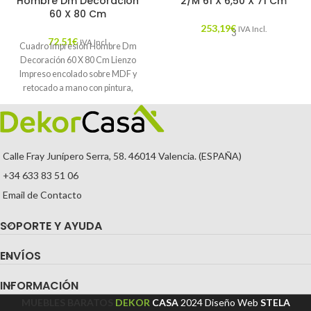
Hombre Dm Decoración
2/M 61 X 6,50 X 71 Cm
60 X 80 Cm
253,19
€
IVA Incl.
3
72,51
€
IVA Incl.
Cuadro Impresión Hombre Dm
Decoración 60 X 80 Cm Lienzo
Impreso encolado sobre MDF y
retocado a mano con pintura,
Calle Fray Junípero Serra, 58. 46014 Valencia. (ESPAÑA)
+34 633 83 51 06
Email de Contacto
SOPORTE Y AYUDA
ENVÍOS
INFORMACIÓN
MUEBLES BARATOS
DEKOR
CASA
2024
Diseño Web
STELA