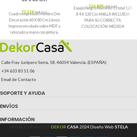
226,88
€
IVA Incl.
Espejo Negro Aluminio-Cristal 120
72,51
€
IVA Incl.
Cuadro Impresión Hombre Dm
X 4 X 120 Cm ANILLA INCLUIDA
Decoración 60 X 80 Cm Lienzo
PARA SU CORRECTA
Impreso encolado sobre MDF y
COLOCACIÓN. MEDIDA
retocado a mano con pintura,
INTERIOR: 185X185CM.
Características: MATERIAL:
Calle Fray Junípero Serra, 58. 46014 Valencia. (ESPAÑA)
+34 633 83 51 06
Email de Contacto
SOPORTE Y AYUDA
ENVÍOS
INFORMACIÓN
MUEBLES BARATOS
DEKOR
CASA
2024
Diseño Web
STELA