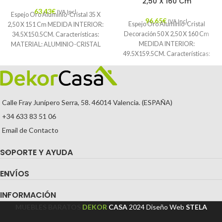
2,50 X 160 Cm
63,43
€
IVA Incl.
Espejo Oro Aluminio-Cristal 35 X
96,65
€
IVA Incl.
Espejo Oro Aluminio-Cristal
2,50 X 151 Cm MEDIDA INTERIOR:
Decoración 50 X 2,50 X 160 Cm
34.5X150.5CM. Características:
MEDIDA INTERIOR:
MATERIAL: ALUMINIO-CRISTAL
49.5X159.5CM. Características:
TEMPORADA: CATÁLOGO
MATERIAL: ALUMINIO-CRISTAL
COLOR: ORO PIEZA:
TEMPORADA: CATÁLOGO
COLOR: ORO
Calle Fray Junípero Serra, 58. 46014 Valencia. (ESPAÑA)
+34 633 83 51 06
Email de Contacto
SOPORTE Y AYUDA
ENVÍOS
INFORMACIÓN
MUEBLES BARATOS
DEKOR
CASA
2024
Diseño Web
STELA