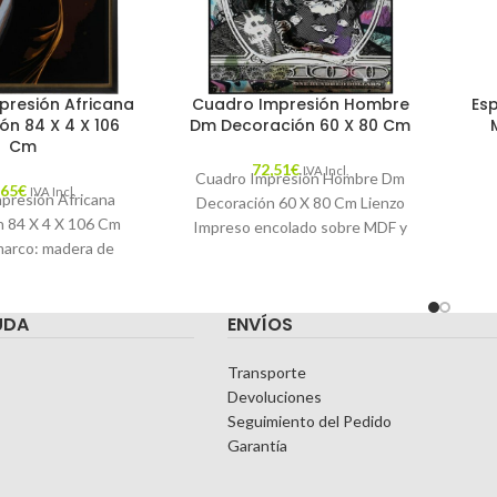
presión Africana
Cuadro Impresión Hombre
Es
ón 84 X 4 X 106
Dm Decoración 60 X 80 Cm
Cm
72,51
€
IVA Incl.
Cuadro Impresión Hombre Dm
,65
€
IVA Incl.
presión Africana
Decoración 60 X 80 Cm Lienzo
n 84 X 4 X 106 Cm
Impreso encolado sobre MDF y
marco: madera de
retocado a mano con pintura,
aracterísticas:
O: AFRICANA
UDA
ENVÍOS
DA: CATÁLOGO
Transporte
Devoluciones
Seguimiento del Pedido
Garantía