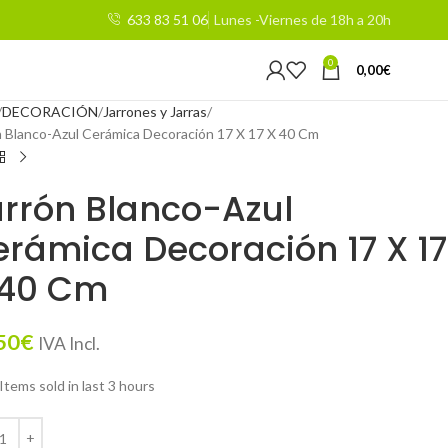
633 83 51 06
Lunes -Viernes de 18h a 20h
0
0,00
€
DECORACIÓN
Jarrones y Jarras
n Blanco-Azul Cerámica Decoración 17 X 17 X 40 Cm
rrón Blanco-Azul
rámica Decoración 17 X 17
 40 Cm
50
€
IVA Incl.
Items sold in last 3 hours