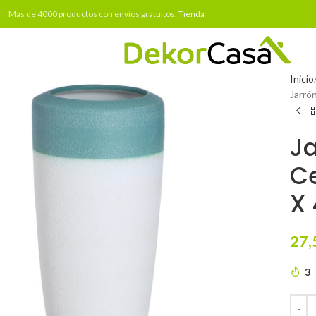
Mas de 4000 productos con envíos gratuitos.
Tienda
Inicio
Jarró
Ja
Ce
X
27,
3