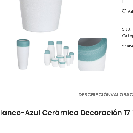
Ad
to enlarge
SKU:
Categ
Share
DESCRIPCIÓN
VALORAC
lanco-Azul Cerámica Decoración 17 