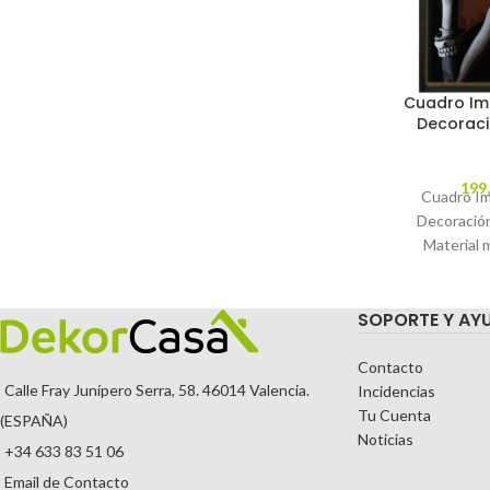
Cuadro Im
Decoraci
199
Cuadro Im
Decoració
Material 
ayous. C
MODEL
SOPORTE Y AY
TEMPORA
Contacto
Calle Fray Junípero Serra, 58. 46014 Valencia.
Incidencias
Tu Cuenta
(ESPAÑA)
Noticias
+34 633 83 51 06
Email de Contacto