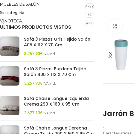
MUEBLES DE SALÓN
4729
Sin categoría
61
VINOTECA
479
ULTIMOS PRODUCTOS VISTOS
Click 
Sofá 3 Piezas Gris Tejido Salón
405 X 112 X 70 Cm
3.257,93
€
IVA Incl.
Sofá 3 Piezas Burdeos Tejido
Salón 405 X 112 X 70 Cm
3.257,93
€
IVA Incl.
Sofá Chaise Longue Izquierda
Crema 290 X 160 X 95 Cm
Jarrón B
2.677,13
€
IVA Incl.
.
Sofá Chaise Longue Derecha
Características:
Crema Tejido 290 X 160 X 95 Cm