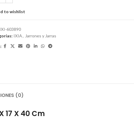
d to wishlist
IXI-603890
orías:
IXIA
,
Jarrones y Jarras
:
IONES (0)
X 17 X 40 Cm