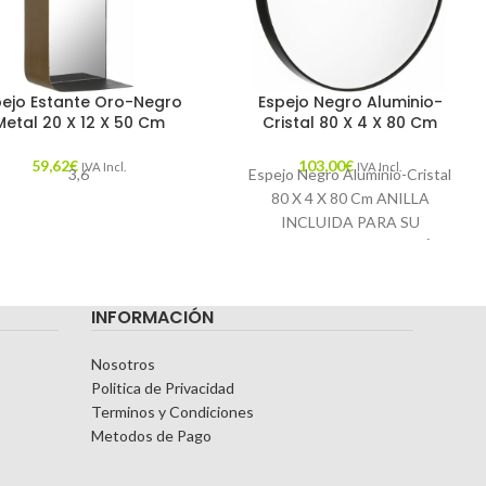
pejo Estante Oro-Negro
Espejo Negro Aluminio-
Metal 20 X 12 X 50 Cm
Cristal 80 X 4 X 80 Cm
59,62
€
103,00
€
IVA Incl.
IVA Incl.
3,6
Espejo Negro Aluminio-Cristal
80 X 4 X 80 Cm ANILLA
INCLUIDA PARA SU
CORRECTA COLOCACIÓN.
MEDIDA INTERIOR: 78X78CM.
Características: MATERIAL:
INFORMACIÓN
Nosotros
Politica de Privacidad
Terminos y Condiciones
Metodos de Pago