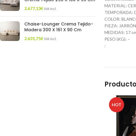
MATERIAL: CE
2.677,13
€
IVA Incl.
TEMPORADA: 
COLOR: BLANC
Chaise-Lounger Crema Tejido-
PIEZA: JARRÓN
Madera 300 X 161 X 90 Cm
MEDIDAS: 17 cm.
2.631,75
€
PESO (KG): –
IVA Incl.
:
Producto
HOT