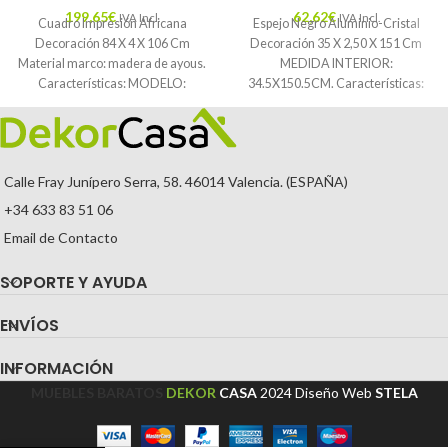
199,65
€
62,62
€
IVA Incl.
IVA Incl.
Cuadro Impresión Africana
Espejo Negro Aluminio-Cristal
Decoración 84 X 4 X 106 Cm
Decoración 35 X 2,50 X 151 Cm
Material marco: madera de ayous.
MEDIDA INTERIOR:
Características: MODELO:
34.5X150.5CM. Características:
AFRICANA TEMPORADA:
MATERIAL: ALUMINIO-CRISTAL
CATÁLOGO
TEMPORADA: CATÁLOGO
COLOR: NEGRO
Calle Fray Junípero Serra, 58. 46014 Valencia. (ESPAÑA)
+34 633 83 51 06
Email de Contacto
SOPORTE Y AYUDA
ENVÍOS
INFORMACIÓN
MUEBLES BARATOS
DEKOR
CASA
2024
Diseño Web
STELA