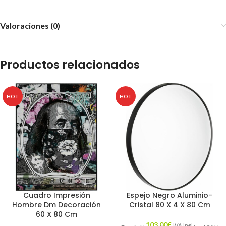
Valoraciones (0)
Productos relacionados
HOT
HOT
Cuadro Impresión
Espejo Negro Aluminio-
Hombre Dm Decoración
Cristal 80 X 4 X 80 Cm
60 X 80 Cm
103,00
€
IVA Incl.