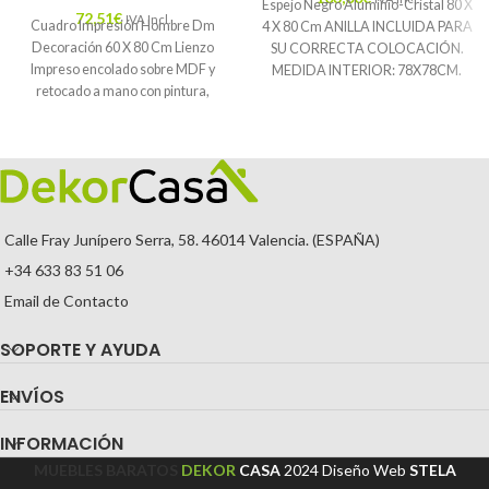
Espejo Negro Aluminio-Cristal 80 X
72,51
€
IVA Incl.
Cuadro Impresión Hombre Dm
4 X 80 Cm ANILLA INCLUIDA PARA
Decoración 60 X 80 Cm Lienzo
SU CORRECTA COLOCACIÓN.
Impreso encolado sobre MDF y
MEDIDA INTERIOR: 78X78CM.
retocado a mano con pintura,
Características: MATERIAL:
Calle Fray Junípero Serra, 58. 46014 Valencia. (ESPAÑA)
+34 633 83 51 06
Email de Contacto
SOPORTE Y AYUDA
ENVÍOS
INFORMACIÓN
MUEBLES BARATOS
DEKOR
CASA
2024
Diseño Web
STELA