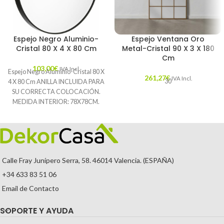
Espejo Negro Aluminio-
Espejo Ventana Oro
Cristal 80 X 4 X 80 Cm
Metal-Cristal 90 X 3 X 180
Cm
103,00
€
IVA Incl.
Espejo Negro Aluminio-Cristal 80 X
261,27
€
IVA Incl.
30
4 X 80 Cm ANILLA INCLUIDA PARA
SU CORRECTA COLOCACIÓN.
MEDIDA INTERIOR: 78X78CM.
Características: MATERIAL:
Calle Fray Junípero Serra, 58. 46014 Valencia. (ESPAÑA)
+34 633 83 51 06
Email de Contacto
SOPORTE Y AYUDA