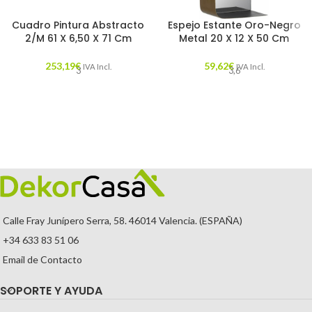
Cuadro Pintura Abstracto
Espejo Estante Oro-Negro
2/M 61 X 6,50 X 71 Cm
Metal 20 X 12 X 50 Cm
253,19
€
59,62
€
IVA Incl.
IVA Incl.
3
3,6
Calle Fray Junípero Serra, 58. 46014 Valencia. (ESPAÑA)
+34 633 83 51 06
Email de Contacto
SOPORTE Y AYUDA