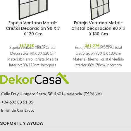
Espejo Ventana Metal-
Espejo Ventana Metal-
Cristal Decoración 90 X 3
Cristal Decoración 90 X 3
X 120 Cm
X 180 Cm
157,81
€
261,27
€
IVA Incl.
IVA Incl.
Espejo Ventana Metal-Cristal
Espejo Ventana Metal-Cristal
Decoración 90 X 3 X 120 Cm
Decoración 90 X 3 X 180 Cm
Material: hierro – cristal Medida
Material: hierro – cristal Medida
interior: 88x118cm. Incorpora
interior: 88x178cm. Incorpora
anillas para
anillas para
Calle Fray Junípero Serra, 58. 46014 Valencia. (ESPAÑA)
+34 633 83 51 06
Email de Contacto
SOPORTE Y AYUDA