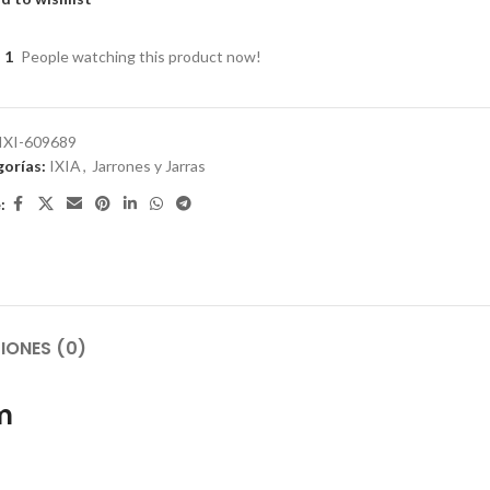
1
People watching this product now!
IXI-609689
orías:
IXIA
,
Jarrones y Jarras
:
IONES (0)
m