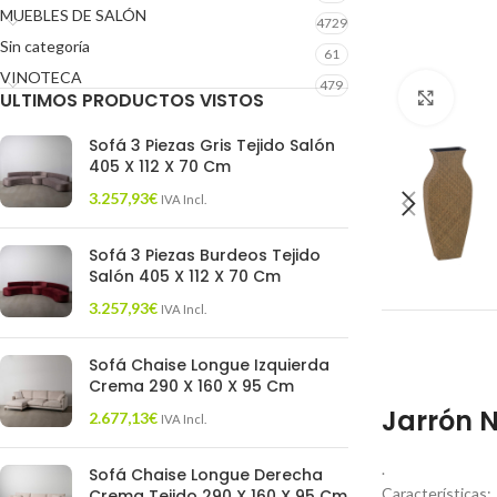
MUEBLES DE SALÓN
4729
Sin categoría
61
VINOTECA
479
ULTIMOS PRODUCTOS VISTOS
Click 
Sofá 3 Piezas Gris Tejido Salón
405 X 112 X 70 Cm
3.257,93
€
IVA Incl.
Sofá 3 Piezas Burdeos Tejido
Salón 405 X 112 X 70 Cm
3.257,93
€
IVA Incl.
Sofá Chaise Longue Izquierda
Crema 290 X 160 X 95 Cm
Jarrón 
2.677,13
€
IVA Incl.
.
Sofá Chaise Longue Derecha
Características:
Crema Tejido 290 X 160 X 95 Cm