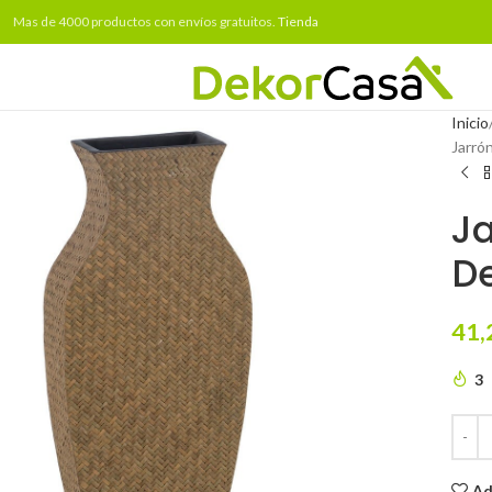
Mas de 4000 productos con envíos gratuitos.
Tienda
Inicio
Jarró
J
De
41,
3
Ad