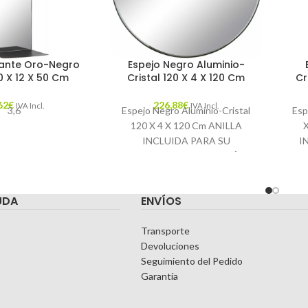
tante Oro-Negro
Espejo Negro Aluminio-
0 X 12 X 50 Cm
Cristal 120 X 4 X 120 Cm
Cr
62
€
226,88
€
IVA Incl.
IVA Incl.
3,6
Espejo Negro Aluminio-Cristal
Esp
120 X 4 X 120 Cm ANILLA
INCLUIDA PARA SU
I
CORRECTA COLOCACIÓN.
Ca
MEDIDA INTERIOR:
185X185CM. Características:
T
UDA
ENVÍOS
MATERIAL:
Transporte
Devoluciones
Seguimiento del Pedido
Garantía