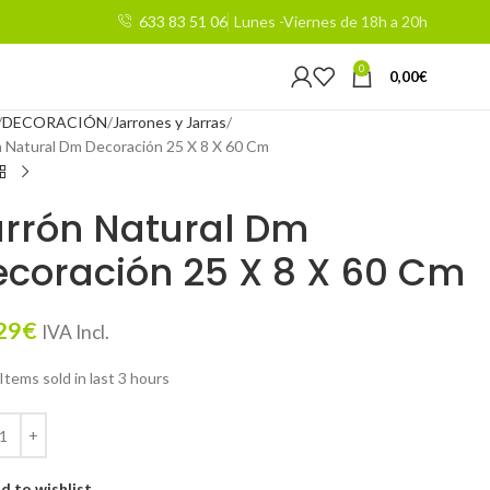
633 83 51 06
Lunes -Viernes de 18h a 20h
0
0,00
€
DECORACIÓN
Jarrones y Jarras
n Natural Dm Decoración 25 X 8 X 60 Cm
arrón Natural Dm
coración 25 X 8 X 60 Cm
29
€
IVA Incl.
Items sold in last 3 hours
d to wishlist