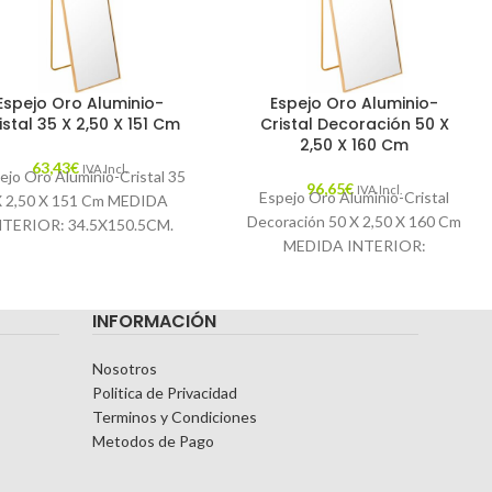
Espejo Oro Aluminio-
Espejo Oro Aluminio-
istal 35 X 2,50 X 151 Cm
Cristal Decoración 50 X
2,50 X 160 Cm
63,43
€
IVA Incl.
ejo Oro Aluminio-Cristal 35
96,65
€
IVA Incl.
Espejo Oro Aluminio-Cristal
X 2,50 X 151 Cm MEDIDA
Decoración 50 X 2,50 X 160 Cm
NTERIOR: 34.5X150.5CM.
MEDIDA INTERIOR:
racterísticas: MATERIAL:
49.5X159.5CM. Características:
ALUMINIO-CRISTAL
MATERIAL: ALUMINIO-
EMPORADA: CATÁLOGO
INFORMACIÓN
CRISTAL TEMPORADA:
COLOR: ORO PIEZA:
CATÁLOGO COLOR: ORO
Nosotros
Politica de Privacidad
Terminos y Condiciones
Metodos de Pago