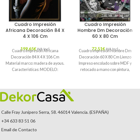
Cuadro Impresión
Cuadro Impresión
Africana Decoración 84 X
Hombre Dm Decoración
4 X 106 Cm
60 X 80 Cm
199,65
€
72,51
€
IVA Incl.
IVA Incl.
Cuadro Impresión Africana
Cuadro Impresión Hombre Dm
Decoración 84 X 4 X 106 Cm
Decoración 60 X 80 Cm Lienzo
Material marco: madera de ayous.
Impreso encolado sobre MDF y
Características: MODELO:
retocado a mano con pintura,
AFRICANA TEMPORADA:
CATÁLOGO
Calle Fray Junípero Serra, 58. 46014 Valencia. (ESPAÑA)
+34 633 83 51 06
Email de Contacto