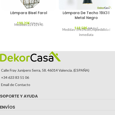
Lámpara Bisel Farol
Lámpara De Techo 19X38
Metal Negro
198,20
€
IVA Incl.
Medidas:22 x 22 x 45
118,58
€
IVA Incl.
Medidas: 19x19x38 Disponibilidad
inmediata
Calle Fray Junípero Serra, 58. 46014 Valencia. (ESPAÑA)
+34 633 83 51 06
Email de Contacto
SOPORTE Y AYUDA
ENVÍOS