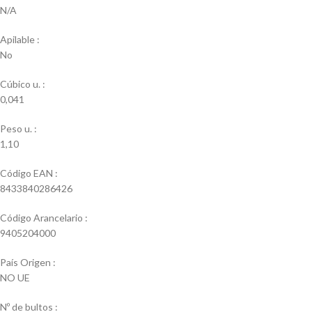
N/A
Apilable :
No
Cúbico u. :
0,041
Peso u. :
1,10
Código EAN :
8433840286426
Código Arancelario :
9405204000
País Origen :
NO UE
Nº de bultos :