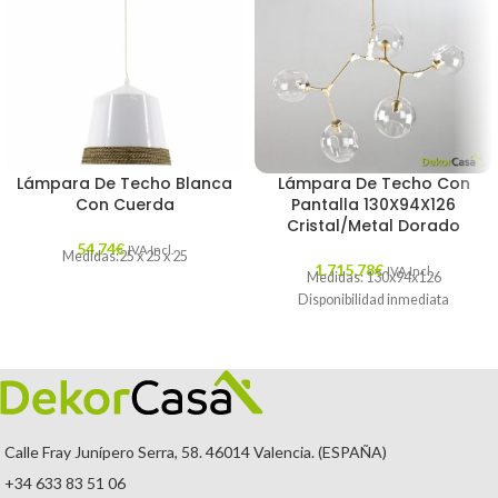
Lámpara De Techo Blanca
Lámpara De Techo Con
Con Cuerda
Pantalla 130X94X126
Cristal/Metal Dorado
54,74
€
IVA Incl.
Medidas:25 x 25 x 25
1.715,78
€
IVA Incl.
Medidas: 130x94x126
Disponibilidad inmediata
Calle Fray Junípero Serra, 58. 46014 Valencia. (ESPAÑA)
+34 633 83 51 06