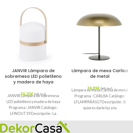
JANVIR Lámpara de
Lámpara de mesa Carlisa
sobremesa LED polietileno
de metal
y madera de haya
74,89
€
IVA Incl.
Lámpara de mesa Carlisa de metal
55,35
€
IVA Incl.
JANVIR Lámpara de sobremesa
Programa : CARLISA Catálogo :
LED polietileno y madera de haya
LFLAMPARAS17 Descripción : Si
Programa : JANVIR Catálogo :
quieres darle luz a tu
LFINOUT19 Descripción : La
lámpara