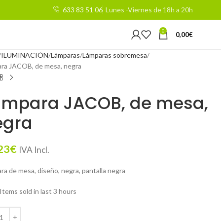
633 83 51 06
Lunes -Viernes de 18h a 20h
0
0,00
€
ILUMINACIÓN
Lámparas
Lámparas sobremesa
ra JACOB, de mesa, negra
ámpara JACOB, de mesa,
egra
23
€
IVA Incl.
ra de mesa, diseño, negra, pantalla negra
Items sold in last 3 hours