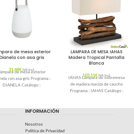
mpara de mesa exterior
LAMPARA DE MESA IAHAS
Dianela con asa gris
Madera Tropical Pantalla
Blanca
31,48
€
IVA Incl.
ámpara de mesa exterior
103,11
€
IVA Incl.
IAHAS Lámpara de sobremesa
nela con asa gris Programa :
de madera maciza de caucho
DIANELA Catálogo :
Programa : IAHAS Catálogo :
LAMPARAS17 Descripción :
LFLAMPARAS17 Descripción :
¿Quieres tener la luz
Lámpara de sobremesa
INFORMACIÓN
Nosotros
Politica de Privacidad