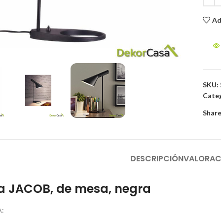
Ad
to enlarge
SKU:
Categ
Share
DESCRIPCIÓN
VALORAC
 JACOB, de mesa, negra
: