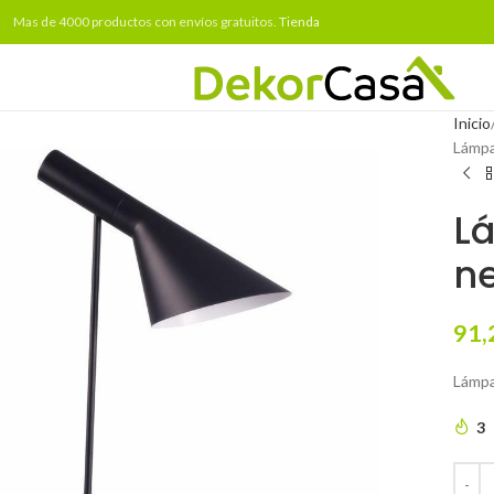
Mas de 4000 productos con envíos gratuitos.
Tienda
Inicio
Lámpa
L
n
91,
Lámpa
3