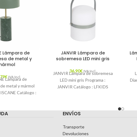
E Lámpara de
JANVIR Lámpara de
Lá
sa de metal y
sobremesa LED mini gris
mármol
36,90
€
IVA Incl.
JANVIR Lámpara de sobremesa
L
,79
€
IVA Incl.
E Lámpara de
LED mini gris Programa :
Dia
de metal y mármol
JANVIR Catálogo : LFKIDS
BISCANE Catálogo :
Descripción : La luz y el diseño
LF
17 Descripción :
minación y diseño
UDA
ENVÍOS
Transporte
Devoluciones