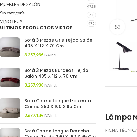
MUEBLES DE SALÓN
4729
Sin categoría
61
VINOTECA
479
ULTIMOS PRODUCTOS VISTOS
Click 
Sofá 3 Piezas Gris Tejido Salón
405 X 112 X 70 Cm
3.257,93
€
IVA Incl.
Sofá 3 Piezas Burdeos Tejido
Salón 405 X 112 X 70 Cm
3.257,93
€
IVA Incl.
Sofá Chaise Longue Izquierda
Crema 290 X 160 X 95 Cm
Lámpara
2.677,13
€
IVA Incl.
FICHA TÉCNICA
Sofá Chaise Longue Derecha
Crema Tejido 290 X 160 X 95 Cm