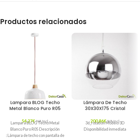
Productos relacionados
Lampara BLOG Techo
Lámpara De Techo
Metal Blanco Puro R05
30X30X175 Cristal
54,27
€
200,86
€
IVA Incl.
IVA Incl.
Lampara BLOG Techo Metal
3d_rotation Modelo 3D
Blanco Puro R05 Descripción
Disponibilidad inmediata
: Lámpara de techo con pantalla de