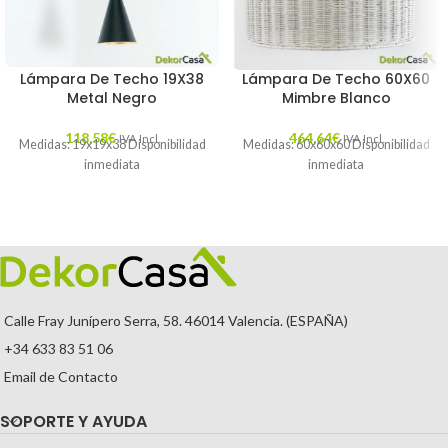
Lámpara De Techo 19X38
Lámpara De Techo 60X60
Metal Negro
Mimbre Blanco
118,58
€
464,64
€
IVA Incl.
IVA Incl.
Medidas: 19x19x38 Disponibilidad
Medidas: 60x60x60 Disponibilidad
inmediata
inmediata
Calle Fray Junípero Serra, 58. 46014 Valencia. (ESPAÑA)
+34 633 83 51 06
Email de Contacto
SOPORTE Y AYUDA