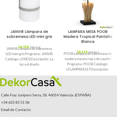
JANVIR Lámpara de
LAMPARA MESA POOB
sobremesa LED mini gris
Madera Tropical Pantalla
Blanca
36,90
€
IVA Incl.
JANVIR Lámpara de sobremesa
58,61
€
IVA Incl.
POOB Lámpara de sobremesa de
LED mini gris Programa : JANVIR
madera maciza roja y de caucho
Catálogo : LFKIDS Descripción : La
Programa : POOB Catálogo :
luz y el diseño
LFLAMPARAS17 Descripción :
Lámpara
Calle Fray Junípero Serra, 58. 46014 Valencia. (ESPAÑA)
+34 633 83 51 06
Email de Contacto