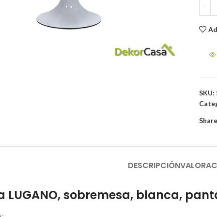
Ad
to enlarge
SKU:
Categ
Share
DESCRIPCIÓN
VALORAC
 LUGANO, sobremesa, blanca, pantal
: