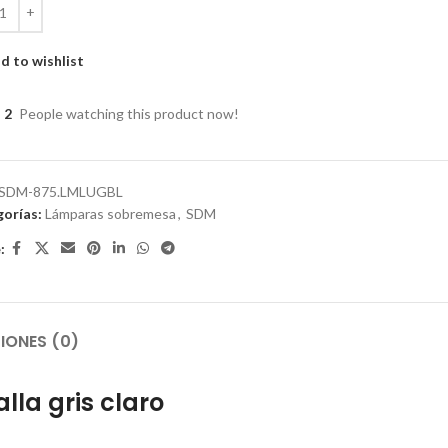
d to wishlist
2
People watching this product now!
SDM-875.LMLUGBL
orías:
Lámparas sobremesa
,
SDM
:
IONES (0)
la gris claro