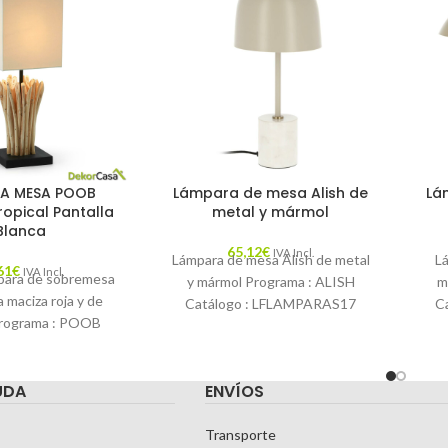
A MESA POOB
Lámpara de mesa Alish de
Lá
opical Pantalla
metal y mármol
Blanca
65,12
€
IVA Incl.
Lámpara de mesa Alish de metal
L
61
€
IVA Incl.
ara de sobremesa
y mármol Programa : ALISH
m
 maciza roja y de
Catálogo : LFLAMPARAS17
C
rograma : POOB
Descripción : Una lámpara de
Desc
 : LFLAMPARAS17
mesa
ción : Lámpara
UDA
ENVÍOS
Transporte