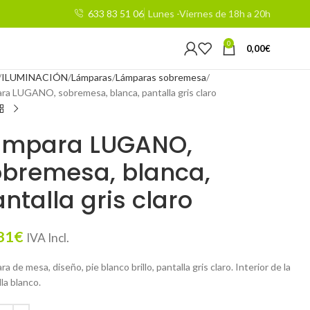
633 83 51 06
Lunes -Viernes de 18h a 20h
0
0,00
€
ILUMINACIÓN
Lámparas
Lámparas sobremesa
ra LUGANO, sobremesa, blanca, pantalla gris claro
ámpara LUGANO,
obremesa, blanca,
ntalla gris claro
81
€
IVA Incl.
a de mesa, diseño, pie blanco brillo, pantalla gris claro. Interior de la
la blanco.