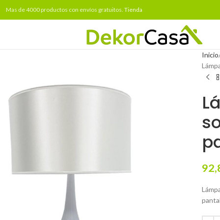
Mas de 4000 productos con envíos gratuitos.
Tienda
Inicio
Lámpa
L
s
pa
92,
Lámpar
pantal