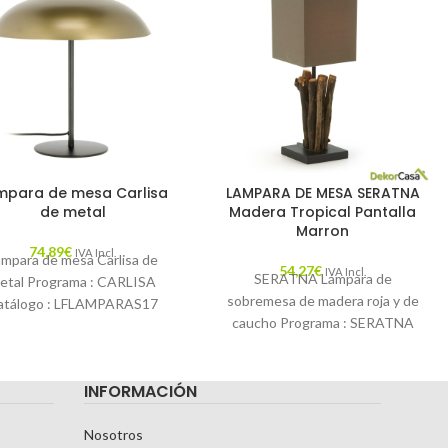
mpara de mesa Carlisa
LAMPARA DE MESA SERATNA
de metal
Madera Tropical Pantalla
Marron
74,89
€
IVA Incl.
ámpara de mesa Carlisa de
54,27
€
IVA Incl.
SERATNA Lámpara de
etal Programa : CARLISA
sobremesa de madera roja y de
atálogo : LFLAMPARAS17
caucho Programa : SERATNA
ripción : Si quieres darle luz
Catálogo : LFLAMPARAS17
a tu
Descripción : Lámpara de
INFORMACIÓN
Nosotros