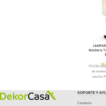
LAMPAR
Madera Tr
58,
POOB Lámp
de madera
caucho P
Catálogo
Descrip
SOPORTE Y AY
Contacto