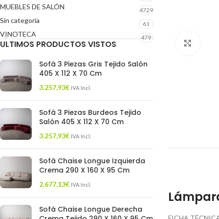
MUEBLES DE SALÓN
4729
Sin categoría
61
VINOTECA
479
ULTIMOS PRODUCTOS VISTOS
Click 
Sofá 3 Piezas Gris Tejido Salón
405 X 112 X 70 Cm
3.257,93
€
IVA Incl.
Sofá 3 Piezas Burdeos Tejido
Salón 405 X 112 X 70 Cm
3.257,93
€
IVA Incl.
Sofá Chaise Longue Izquierda
Crema 290 X 160 X 95 Cm
2.677,13
€
IVA Incl.
Lámpara
Sofá Chaise Longue Derecha
Crema Tejido 290 X 160 X 95 Cm
FICHA TÉCNICA