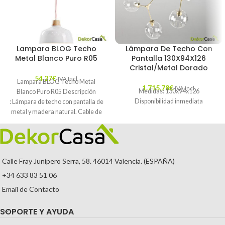
Lampara BLOG Techo
Lámpara De Techo Con
Metal Blanco Puro R05
Pantalla 130X94X126
Cristal/Metal Dorado
54,27
€
IVA Incl.
Lampara BLOG Techo Metal
1.715,78
€
IVA Incl.
Medidas: 130x94x126
Blanco Puro R05 Descripción
Disponibilidad inmediata
: Lámpara de techo con pantalla de
metal y madera natural. Cable de
Calle Fray Junípero Serra, 58. 46014 Valencia. (ESPAÑA)
+34 633 83 51 06
Email de Contacto
SOPORTE Y AYUDA