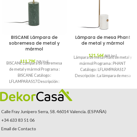
BISCANE Lámpara de
Lámpara de mesa Phant
sobremesa de metal y
de metal y mármol
mármol
121,56
€
IVA Incl.
Lámpara de mesa Phant de metal y
111,79
€
IVA Incl.
BISCANE Lámpara de sobremesa
mármol Programa : PHANT
de metal y mármol Programa :
Catálogo : LFLAMPARAS17
BISCANE Catálogo :
Descripción : La lámpara de mesa
LFLAMPARAS17 Descripción :
Unimos iluminación y diseño
Calle Fray Junípero Serra, 58. 46014 Valencia. (ESPAÑA)
+34 633 83 51 06
Email de Contacto